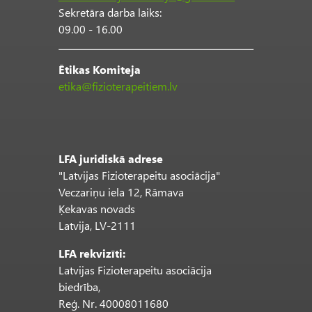
Sekretāra darba laiks:
09.00 - 16.00
Ētikas Komiteja
etika@fizioterapeitiem.lv
LFA juridiskā adrese
"Latvijas Fizioterapeitu asociācija"
Veczariņu iela 12, Rāmava
Ķekavas novads
Latvija, LV-2111
LFA rekvizīti:
Latvijas Fizioterapeitu asociācija
biedrība,
Reģ. Nr. 40008011680