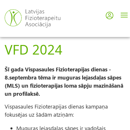
Pārlekt
uz
Pieslē
User
galveno
saturu
acco
VFD 2024
men
Šī gada Vispasaules Fizioterapijas dienas -
8.septembra tēma ir muguras lejasdaļas sāpes
(MLS) un fizioterapijas loma sāpju mazināšanā
un profilaksē.
Vispasaules Fizioterapijas dienas kampaņa
fokusējas uz šādām atziņām:
Muguras lejasdaļas sāpes ir vadošais