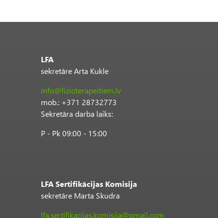
LFA
sekretāre Arta Kukle
info@fizioterapeitiem.lv
mob.: +371 28732773
Sekretāra darba laiks:
P - Pk 09:00 - 15:00
LFA Sertifikācijas Komisija
sekretāre Marta Skudra
lfa.sertifikacijas.komisija@gmail.com