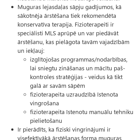
Muguras lejasdaļas sāpju gadījumos, kā
sākotnēja ārstēšana tiek rekomendēta
konservatīva terapija. Fizioterapeiti ir
speciālisti MLS aprūpē un var piedāvāt
ārstēšanu, kas pielāgota tavām vajadzībām
un iekļauj:
izglītojošas programmas/nodarbības,
lai sniegtu zināšanas un mācītu paš-
kontroles stratēģijas - veidus kā tikt
galā ar savām sāpēm
fizioterapeita uzraudzībā īstenota
vingrošana
fizioterapeita īstenotu manuālu tehniku
pielietošanu
Ir pierādīts, ka fiziski vingrinājumi ir
visefektīvākā ārstēšanas forma muguras