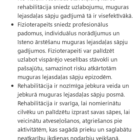
rehabilitācija sniedz uzlabojumu, muguras
lejasdaļas sāpju gadījumā tā ir visefektīvākā.
Fizioterapeits sniedz profesionālus
padomus, individuālus norādījumus un
īsteno ārstēšanu muguras lejasdaļas sāpju
gadījumos. Fizioterapeiti var palīdzēt
uzlabot vispārējo veselības stāvokli un
pašsajūtu, samazinot risku atkārtotām
muguras lejasdaļas sāpju epizodēm.
Rehabilitācija ir nozīmīga jebkura veida un
jebkurā muguras lejasdaļas sāpju posmā.
Rehabilitācija ir svarīga, lai nomierinātu
cilvēku un palīdzētu izprast savas sāpes, lai
veicinātu atveseļošanos, atgriešanos pie
aktivitātēm, kas sagādā prieku un saglabātu
neatkarību ikdienas nodarbju veikšanā.