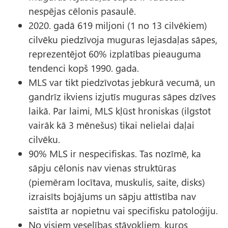
nespējas cēlonis pasaulē.
2020. gadā 619 miljoni (1 no 13 cilvēkiem)
cilvēku piedzīvoja muguras lejasdaļas sāpes,
reprezentējot 60% izplatības pieauguma
tendenci kopš 1990. gada.
MLS var tikt piedzīvotas jebkurā vecumā, un
gandrīz ikviens izjutīs muguras sāpes dzīves
laikā. Par laimi, MLS kļūst hroniskas (ilgstot
vairāk kā 3 mēnešus) tikai nelielai daļai
cilvēku.
90% MLS ir nespecifiskas. Tas nozīmē, ka
sāpju cēlonis nav vienas struktūras
(piemēram locītava, muskulis, saite, disks)
izraisīts bojājums un sāpju attīstība nav
saistīta ar nopietnu vai specifisku patoloģiju.
No visiem veselības stāvokļiem, kuros