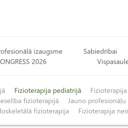
rofesionālā izaugsme
Sabiedrībai
 KONGRESS 2026
Vispasaule
jā
Fizioterapija pediatrijā
Fizioterapija
selība fizioterapijā
Jauno profesionāļu 
skeletālā fizioterapija
Fizioterapija nei