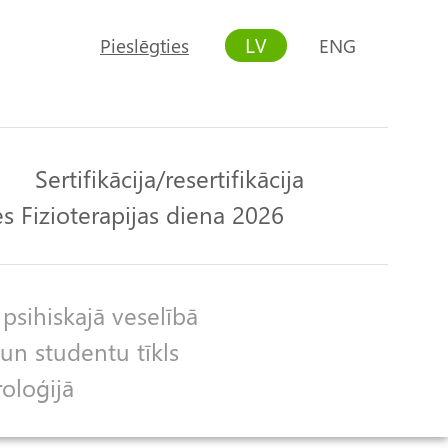
LV
Pieslēgties
ENG
User
account
menu
Sertifikācija/resertifikācija
s Fizioterapijas diena 2026
 psihiskajā veselībā
un studentu tīkls
roloģijā