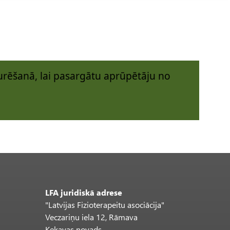
rēšanā, lai pasargātu aprūpētāju no
LFA juridiskā adrese
"Latvijas Fizioterapeitu asociācija"
Veczariņu iela 12, Rāmava
Ķekavas novads