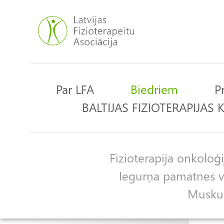
Pārlekt
uz
galveno
saturu
Par LFA
Biedriem
P
Main
BALTIJAS FIZIOTERAPIJAS
navigation
Fizioterapija onkoloģi
Apakšgrupas
Iegurņa pamatnes ve
Muskulo