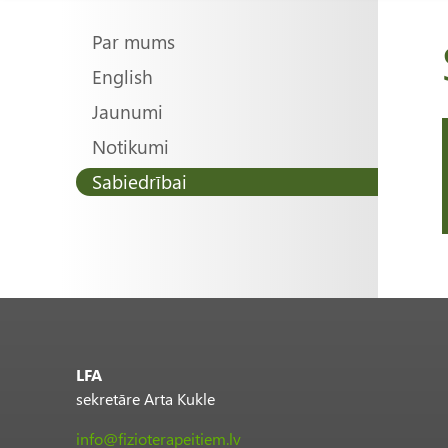
Main
Par mums
English
navigation
Jaunumi
Notikumi
Sabiedrībai
LFA
sekretāre Arta Kukle
info@fizioterapeitiem.lv