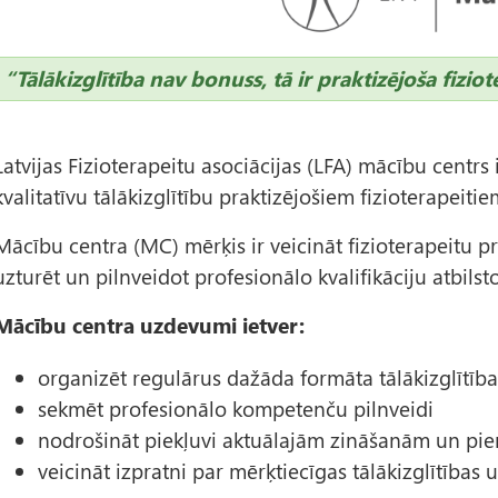
t
ē
“Tālākizglītība nav bonuss, tā ir praktizējoša fiz
l
s
Latvijas Fizioterapeitu asociācijas (LFA) mācību centrs
kvalitatīvu tālākizglītību praktizējošiem fizioterapeiti
Mācību centra (MC) mērķis ir veicināt fizioterapeitu 
uzturēt un pilnveidot profesionālo kvalifikāciju atbilsto
Mācību centra uzdevumi ietver:
organizēt regulārus dažāda formāta tālākizglītī
sekmēt profesionālo kompetenču pilnveidi
nodrošināt piekļuvi aktuālajām zināšanām un pier
veicināt izpratni par mērķtiecīgas tālākizglītības u