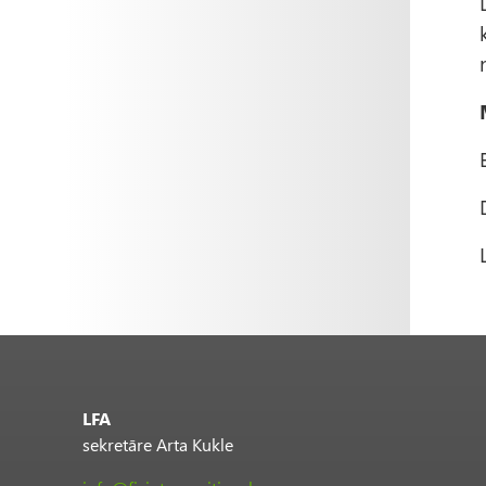
LFA
sekretāre Arta Kukle