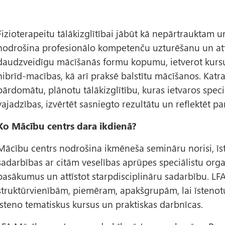
Fizioterapeitu tālākizglītībai jābūt kā nepārtrauktam
nodrošina profesionālo kompetenču uzturēšanu un attīs
daudzveidīgu mācīšanās formu kopumu, ietverot kursus
hibrīd-macības, kā arī praksē balstītu mācīšanos. Kat
pārdomātu, plānotu tālākizglītību, kuras ietvaros speci
vajadzības, izvērtēt sasniegto rezultātu un reflektēt 
Ko Mācību centrs dara ikdienā?
Mācību centrs nodrošina ikmēneša semināru norisi, īs
sadarbības ar citām veselības aprūpes speciālistu orga
pasākumus un attīstot starpdisciplināru sadarbību. LF
struktūrvienībām, piemēram, apakšgrupām, lai īstenotu
īsteno tematiskus kursus un praktiskas darbnīcas.