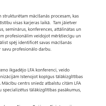
 un strukturētam mācīšanās procesam, kas
tību visas karjeras laikā. Tam jāietver
, seminārus, konferences, attālinātas un
ram profesionālim veidojot mērķtiecīgu un
ālist spēj identificēt savas mācīšanās
par savu profesionālo darbu.
teno ikgadējo LFA konferenci, veido
nizācijām īstenojot kopīgus tālākizglītības
A Mācību centrs sniedz atbalstu citām LFA
 specializētus tālākizglītības pasākumus,