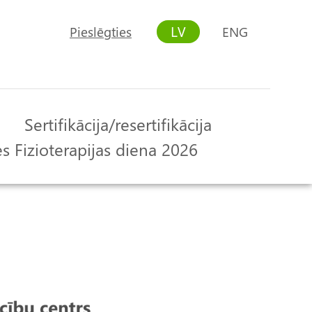
LV
Pieslēgties
ENG
User
account
menu
Sertifikācija/resertifikācija
s Fizioterapijas diena 2026