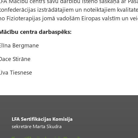
LFA Mācību centrs savu darbību īsteno saskaņā ar Pasa
konfederācijas izstrādātajiem un noteiktajiem kvalitate
no Fizioterapijas jomā vadošām Eiropas valstīm un ve
Mācību centra darbaspēks:
Elīna Bergmane
Dace Stirāne
Līva Tiesnese
LFA Sertifikācijas Komisija
sekretāre Marta Skudra