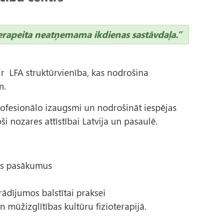
ioterapeita neatņemama ikdienas sastāvdaļa.”
 ir LFA struktūrvienība, kas nodrošina
em.
profesionālo izaugsmi un nodrošināt iespējas
ši nozares attīstībai Latvija un pasaulē.
bas pasākumus
ādījumos balstītai praksei
n mūžizglītības kultūru fizioterapijā.