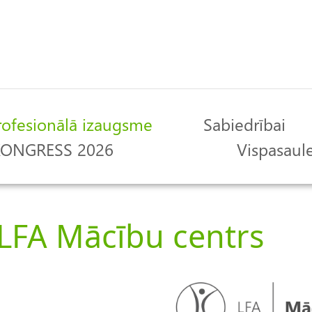
rofesionālā izaugsme
Sabiedrībai
 KONGRESS 2026
Vispasaule
LFA Mācību centrs
A
t