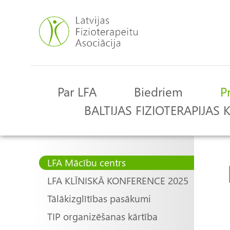
Pārlekt
uz
galveno
saturu
Par LFA
Biedriem
P
Main
BALTIJAS FIZIOTERAPIJAS
navigation
Main
LFA Mācību centrs
LFA KLĪNISKĀ KONFERENCE 2025
navigation
Tālākizglītības pasākumi
TIP organizēšanas kārtība