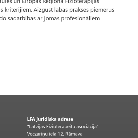
ules un Eiropas Reģiona Fizioterapijas
s kritērijiem. Aizgūst labās prakses piemērus
ido sadarbības ar jomas profesionāļiem.
LFA juridiskā adrese
"Latvijas Fizioterapeitu asociācija"
Veczariņu iela 12, Rāmava