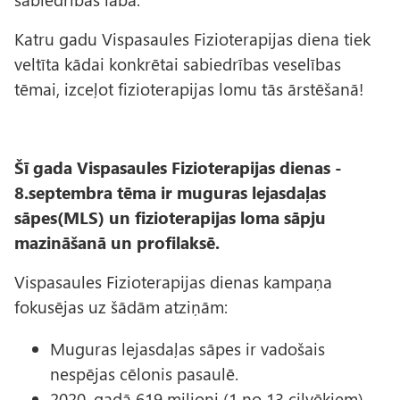
Katru gadu Vispasaules Fizioterapijas diena tiek
veltīta kādai konkrētai sabiedrības veselības
tēmai, izceļot fizioterapijas lomu tās ārstēšanā!
Šī gada Vispasaules Fizioterapijas dienas -
8.septembra tēma ir muguras lejasdaļas
sāpes(MLS) un fizioterapijas loma sāpju
mazināšanā un profilaksē.
Vispasaules Fizioterapijas dienas kampaņa
fokusējas uz šādām atziņām:
Muguras lejasdaļas sāpes ir vadošais
nespējas cēlonis pasaulē.
2020. gadā 619 miljoni (1 no 13 cilvēkiem)