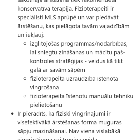
konservatīva terapija. Fizioterapeiti ir
speciālisti MLS aprūpē un var piedāvāt
ārstēšanu, kas pielāgota tavām vajadzībām
un iekļauj:
izglītojošas programmas/nodarbības,
lai sniegtu zināšanas un mācītu paš-
kontroles stratēģijas - veidus kā tikt
galā ar savām sāpēm
fizioterapeita uzraudzībā īstenota
vingrošana
fizioterapeita īstenotu manuālu tehniku
pielietošanu
Ir pierādīts, ka fiziski vingrinājumi ir
visefektīvākā ārstēšanas forma muguras
sāpju mazināšanai. Nav viena vislabākā
vingrinājuma vai treniņa veida -