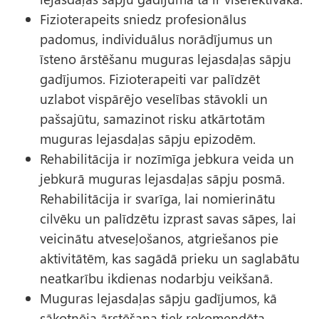
Fizioterapeits sniedz profesionālus
padomus, individuālus norādījumus un
īsteno ārstēšanu muguras lejasdaļas sāpju
gadījumos. Fizioterapeiti var palīdzēt
uzlabot vispārējo veselības stāvokli un
pašsajūtu, samazinot risku atkārtotām
muguras lejasdaļas sāpju epizodēm.
Rehabilitācija ir nozīmīga jebkura veida un
jebkurā muguras lejasdaļas sāpju posmā.
Rehabilitācija ir svarīga, lai nomierinātu
cilvēku un palīdzētu izprast savas sāpes, lai
veicinātu atveseļošanos, atgriešanos pie
aktivitātēm, kas sagādā prieku un saglabātu
neatkarību ikdienas nodarbju veikšanā.
Muguras lejasdaļas sāpju gadījumos, kā
sākotnēja ārstēšana tiek rekomendēta