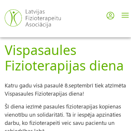
Pārlekt
uz
Pieslē
User
galveno
saturu
acco
Vispasaules
men
Fizioterapijas diena
Katru gadu visā pasaulē 8.septembrī tiek atzīmēta
Vispasaules Fizioterapijas diena!
Šī diena iezīmē pasaules fizioterapijas kopienas
vienotību un solidaritāti. Tā ir iespēja apzināties
darbu, ko fizioterapeiti veic savu pacientu un
sabiedrības labā.