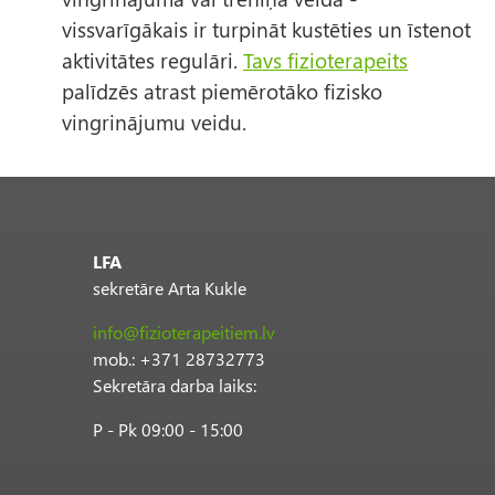
vissvarīgākais ir turpināt kustēties un īstenot
aktivitātes regulāri.
Tavs fizioterapeits
palīdzēs atrast piemērotāko fizisko
vingrinājumu veidu.
LFA
sekretāre Arta Kukle
info@fizioterapeitiem.lv
mob.: +371 28732773
Sekretāra darba laiks:
P - Pk 09:00 - 15:00