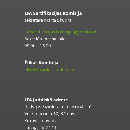
LFA Sertifikācijas Komisija
sekretāre Marta Skudra
lfa.sertifikacijas.komisija@gmail.com
Sekretāra darba laiks:
09.00 - 16.00
Ētikas Komiteja
etika@fizioterapeitiem.lv
LFA juridiskā adrese
"Latvijas Fizioterapeitu asociācija"
Veczariņu iela 12, Rāmava
Ķekavas novads
Latvija, LV-2111