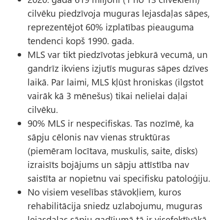
cilvēku piedzīvoja muguras lejasdaļas sāpes,
reprezentējot 60% izplatības pieauguma
tendenci kopš 1990. gada.
MLS var tikt piedzīvotas jebkurā vecumā, un
gandrīz ikviens izjutīs muguras sāpes dzīves
laikā. Par laimi, MLS kļūst hroniskas (ilgstot
vairāk kā 3 mēnešus) tikai nelielai daļai
cilvēku.
90% MLS ir nespecifiskas. Tas nozīmē, ka
sāpju cēlonis nav vienas struktūras
(piemēram locītava, muskulis, saite, disks)
izraisīts bojājums un sāpju attīstība nav
saistīta ar nopietnu vai specifisku patoloģiju.
No visiem veselības stāvokļiem, kuros
rehabilitācija sniedz uzlabojumu, muguras
lejasdaļas sāpju gadījumā tā ir visefektīvākā.