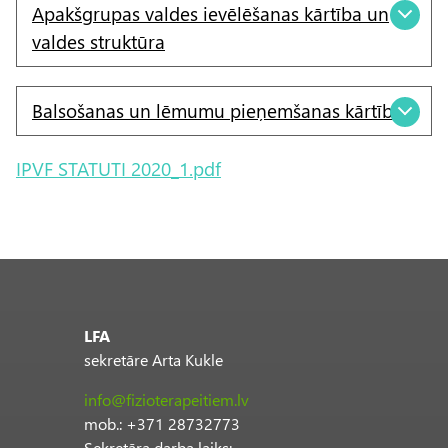
Apakšgrupas valdes ievēlēšanas kārtība un
valdes struktūra
Balsošanas un lēmumu pieņemšanas kārtība
D
IPVF STATUTI 2020_1.pdf
o
c
u
m
e
n
LFA
sekretāre Arta Kukle
t
info@fizioterapeitiem.lv
mob.: +371 28732773
Sekretāra darba laiks: