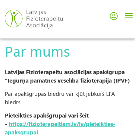
Pārlekt
uz
Pieslē
User
galveno
saturu
acco
Par mums
men
Latvijas Fizioterapeitu asociācijas apakšgrupa
“Iegurņa pamatnes veselība fizioterapijā (IPVF)
Par apakšgrupas biedru var kļūt jebkurš LFA
biedrs.
Pieteikties apakšgrupai vari šeit
-
https://fizioterapeitiem.lv/
lv/pieteikties-
apaksgrupai