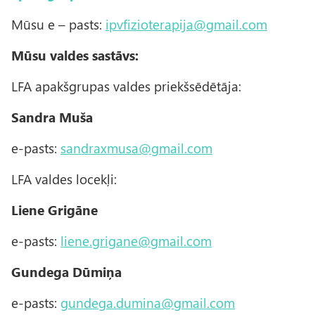
Mūsu e – pasts:
ipvfizioterapija@gmail.com
Mūsu valdes sastāvs:
LFA apakšgrupas valdes priekšsēdētāja:
Sandra Muša
e-pasts:
sandraxmusa@gmail.com
LFA valdes locekļi:
Liene Grigāne
e-pasts:
liene.grigane@gmail.com
Gundega Dūmiņa
e-pasts:
gundega.dumina@gmail.com