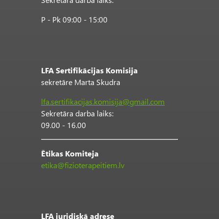
P - Pk 09:00 - 15:00
LFA Sertifikācijas Komisija
sekretāre Marta Skudra
lfa.sertifikacijas.komisija@gmail.com
Sekretāra darba laiks:
09.00 - 16.00
Ētikas Komiteja
etika@fizioterapeitiem.lv
LFA juridiskā adrese