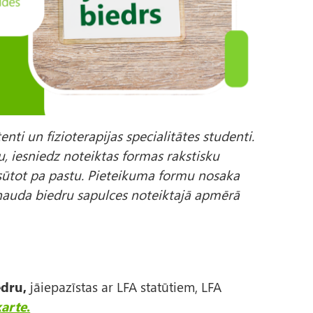
tenti un fizioterapijas specialitātes studenti.
ru, iesniedz noteiktas formas rakstisku
osūtot pa pastu. Pieteikuma formu nosaka
nauda biedru sapulces noteiktajā apmērā
iedru,
jāiepazīstas ar LFA statūtiem, LFA
karte
.