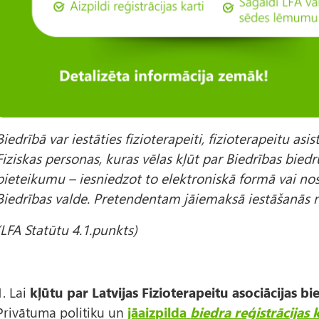
Biedrībā var iestāties fizioterapeiti, fizioterapeitu asis
Fiziskas personas, kuras vēlas kļūt par Biedrības bied
pieteikumu – iesniedzot to elektroniskā formā vai n
Biedrības valde. Pretendentam jāiemaksā iestāšanās 
(LFA Statūtu 4.1.punkts)
1. Lai
kļūtu par Latvijas Fizioterapeitu asociācijas b
Privātuma politiku un
jāaizpilda
biedra reģistrācijas 