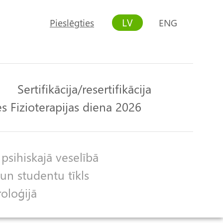
LV
Pieslēgties
ENG
User
account
menu
Sertifikācija/resertifikācija
s Fizioterapijas diena 2026
 psihiskajā veselībā
un studentu tīkls
roloģijā