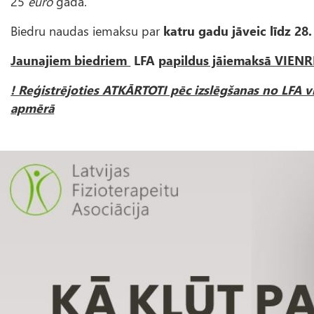
25
euro
gadā.
Biedru naudas iemaksu par
katru gadu jāveic līdz 28
Jaunajiem biedriem
LFA
papildus jāiemaksā VIENR
! Reģistrējoties ATKĀRTOTI pēc izslēgšanas no LFA v
apmērā