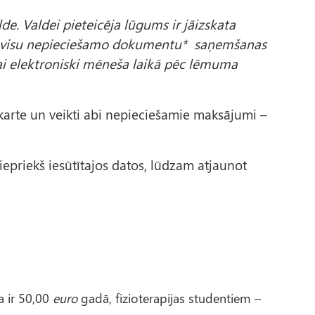
. Valdei pieteicēja lūgums ir jāizskata
 no visu nepieciešamo dokumentu* saņemšanas
ai elektroniski mēneša laikā pēc lēmuma
s karte un veikti abi nepieciešamie maksājumi –
iepriekš iesūtītajos datos, lūdzam atjaunot
a ir 50,00
euro
gadā, fizioterapijas studentiem –