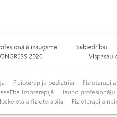
rofesionālā izaugsme
Sabiedrībai
 KONGRESS 2026
Vispasaule
jā
Fizioterapija pediatrijā
Fizioterapija
selība fizioterapijā
Jauno profesionāļu 
skeletālā fizioterapija
Fizioterapija nei