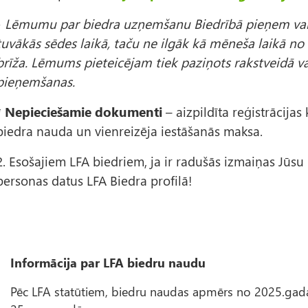
•
Lēmumu par biedra uzņemšanu Biedrībā pieņem valde
tuvākās sēdes laikā, taču ne ilgāk kā mēneša laikā
brīža. Lēmums pieteicējam tiek paziņots rakstveidā v
pieņemšanas.
*
Nepieciešamie dokumenti
– aizpildīta reģistrācija
biedra nauda un vienreizēja iestāšanās maksa.
2. Esošajiem LFA biedriem, ja ir radušās izmaiņas Jūsu 
personas datus LFA Biedra profilā!
Informācija par LFA biedru naudu
Pēc LFA statūtiem, biedru naudas apmērs no 2025.gad