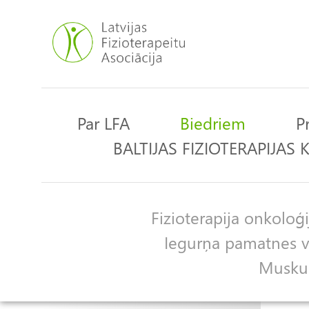
Pārlekt
uz
galveno
saturu
Par LFA
Biedriem
P
Main
BALTIJAS FIZIOTERAPIJAS
navigation
Fizioterapija onkoloģi
Apakšgrupas
Iegurņa pamatnes ve
Muskulo