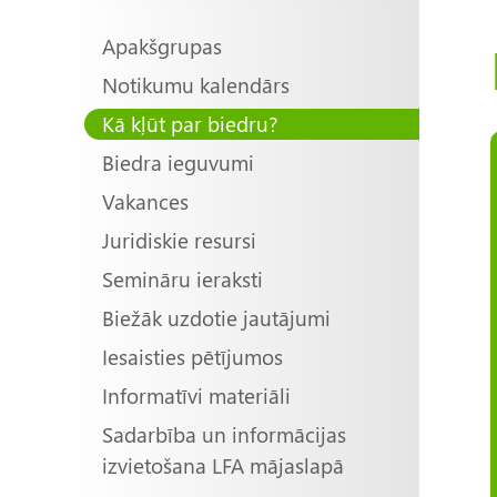
Main
Apakšgrupas
Notikumu kalendārs
navigation
Kā kļūt par biedru?
Biedra ieguvumi
Vakances
Juridiskie resursi
Semināru ieraksti
Biežāk uzdotie jautājumi
Iesaisties pētījumos
Informatīvi materiāli
Sadarbība un informācijas
izvietošana LFA mājaslapā