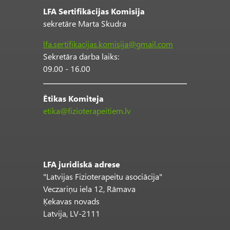
LFA Sertifikācijas Komisija
sekretāre Marta Skudra
lfa.sertifikacijas.komisija@gmail.com
Sekretāra darba laiks:
09.00 - 16.00
Ētikas Komiteja
etika@fizioterapeitiem.lv
LFA juridiskā adrese
"Latvijas Fizioterapeitu asociācija"
Veczariņu iela 12, Rāmava
Ķekavas novads
Latvija, LV-2111