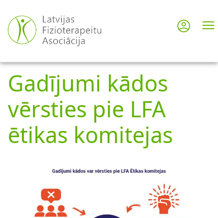
Pārlekt
uz
Pieslē
User
galveno
saturu
acco
Gadījumi kādos
men
vērsties pie LFA
ētikas komitejas
A
t
t
ē