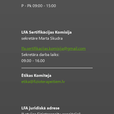
P - Pk 09:00 - 15:00
LFA Sertifikācijas Komisija
sekretāre Marta Skudra
lfa.sertifikacijas.komisija@gmail.com
Sekretāra darba laiks:
09.00 - 16.00
Ētikas Komiteja
etika@fizioterapeitiem.lv
LFA juridiskā adrese
"Latvijas Fizioterapeitu asociācija"