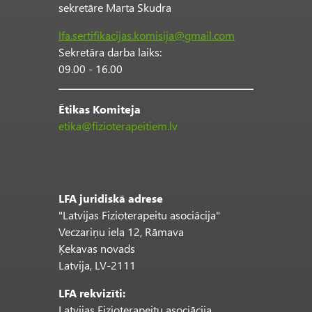
sekretāre Marta Skudra
lfa.sertifikacijas.komisija@gmail.com
Sekretāra darba laiks:
09.00 - 16.00
Ētikas Komiteja
etika@fizioterapeitiem.lv
LFA juridiskā adrese
"Latvijas Fizioterapeitu asociācija"
Veczariņu iela 12, Rāmava
Ķekavas novads
Latvija, LV-2111
LFA rekvizīti:
Latvijas Fizioterapeitu asociācija