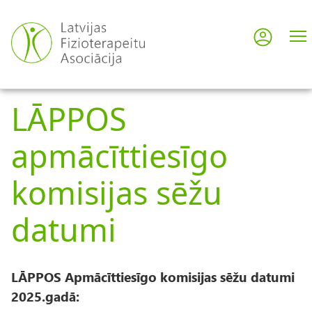
Pārlekt
uz
Pieslē
User
galveno
saturu
acco
LĀPPOS
men
apmācīttiesīgo
komisijas sēžu
datumi
LĀPPOS Apmācīttiesīgo komisijas sēžu datumi
2025.gadā: