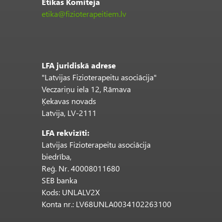
Ētikas Komiteja
etika@fizioterapeitiem.lv
LFA juridiskā adrese
"Latvijas Fizioterapeitu asociācija"
Veczariņu iela 12, Rāmava
Ķekavas novads
Latvija, LV-2111
LFA rekvizīti:
Latvijas Fizioterapeitu asociācija
biedrība,
Reģ. Nr. 40008011680
SEB banka
Kods: UNLALV2X
Konta nr.: LV68UNLA0034102263100