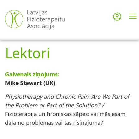
Pārlekt
uz
Pieslē
User
galveno
saturu
acco
Lektori
men
Galvenais ziņojums:
Mike Stewart (UK)
Physiotherapy and Chronic Pain: Are We Part of
the Problem or Part of the Solution? /
Fizioterapija un hroniskas sāpes: vai mēs esam
daļa no problēmas vai tās risinājuma?