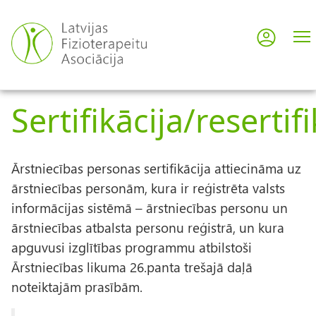
Pārlekt
uz
Pieslē
User
galveno
saturu
acco
Sertifikācija/resertifi
men
Ārstniecības personas sertifikācija attiecināma uz
ārstniecības personām, kura ir reģistrēta valsts
informācijas sistēmā – ārstniecības personu un
ārstniecības atbalsta personu reģistrā, un kura
apguvusi izglītības programmu atbilstoši
Ārstniecības likuma 26.panta trešajā daļā
noteiktajām prasībām.