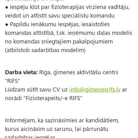
● Iespēju kļūt par fizioterapijas virziena vadītāju,
veidot un attīstīt savu speciālistu komandu
● Papildu ienākumu iespējas, iesaistoties
komandas attīstībā, t.sk. ieņēmumu daļas modelis
no komandas sniegtajiem pakalpojumiem
(atbilstoši sadarbības modelim)
Darba vieta:
Rīga, ģimenes aktivitāšu centrs
“RIFS”
Lūdzam sūtīt savu CV uz
info@gimenesrifs.lv
ar
norādi “Fizioterapeits/-e RIFS”
Informējam, ka sazināsimies ar kandidātiem,
kurus aicināsim uz sarunu, lai pārrunātu
sadarbības iespējas.