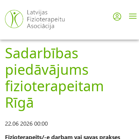
Pārlekt
uz
Pieslē
User
galveno
saturu
acco
Sadarbības
men
piedāvājums
fizioterapeitam
Rīgā
22.06 2026 00:00
Fizioterapeits/-e darbam vai savas prakses