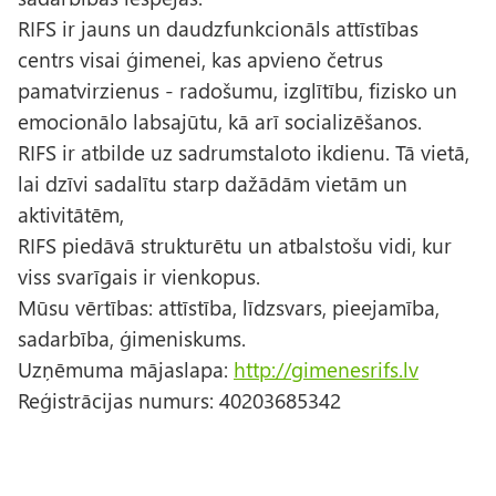
RIFS ir jauns un daudzfunkcionāls attīstības
centrs visai ģimenei, kas apvieno četrus
pamatvirzienus - radošumu, izglītību, fizisko un
emocionālo labsajūtu, kā arī socializēšanos.
RIFS ir atbilde uz sadrumstaloto ikdienu. Tā vietā,
lai dzīvi sadalītu starp dažādām vietām un
aktivitātēm,
RIFS piedāvā strukturētu un atbalstošu vidi, kur
viss svarīgais ir vienkopus.
Mūsu vērtības: attīstība, līdzsvars, pieejamība,
sadarbība, ģimeniskums.
Uzņēmuma mājaslapa:
http://gimenesrifs.lv
Reģistrācijas numurs: 40203685342