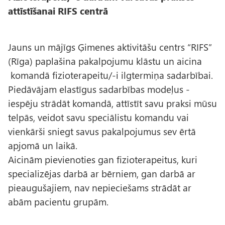
attīstīšanai RIFS centrā
Jauns un mājīgs Ģimenes aktivitāšu centrs “RIFS”
(Rīga) paplašina pakalpojumu klāstu un aicina
komandā fizioterapeitu/-i ilgtermiņa sadarbībai.
Piedāvājam elastīgus sadarbības modeļus -
iespēju strādāt komandā, attīstīt savu praksi mūsu
telpās, veidot savu speciālistu komandu vai
vienkārši sniegt savus pakalpojumus sev ērtā
apjomā un laikā.
Aicinām pievienoties gan fizioterapeitus, kuri
specializējas darbā ar bērniem, gan darbā ar
pieaugušajiem, nav nepieciešams strādāt ar
abām pacientu grupām.