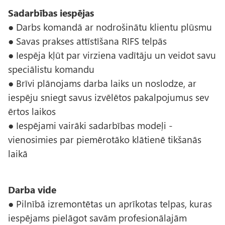
Sadarbības iespējas
● Darbs komandā ar nodrošinātu klientu plūsmu
● Savas prakses attīstīšana RIFS telpās
● Iespēja kļūt par virziena vadītāju un veidot savu
speciālistu komandu
● Brīvi plānojams darba laiks un noslodze, ar
iespēju sniegt savus izvēlētos pakalpojumus sev
ērtos laikos
● Iespējami vairāki sadarbības modeļi -
vienosimies par piemērotāko klātienē tikšanās
laikā
Darba vide
● Pilnībā izremontētas un aprīkotas telpas, kuras
iespējams pielāgot savām profesionālajām