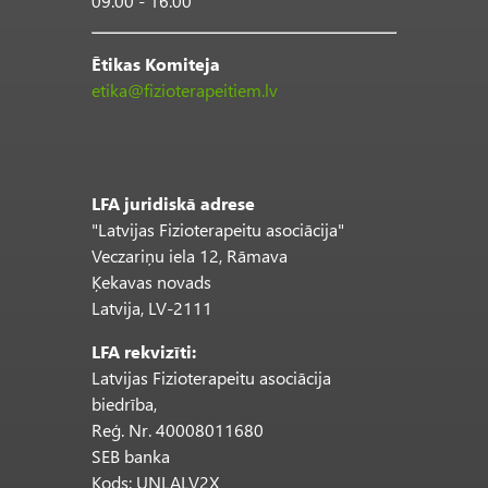
09.00 - 16.00
Ētikas Komiteja
etika@fizioterapeitiem.lv
LFA juridiskā adrese
"Latvijas Fizioterapeitu asociācija"
Veczariņu iela 12, Rāmava
Ķekavas novads
Latvija, LV-2111
LFA rekvizīti:
Latvijas Fizioterapeitu asociācija
biedrība,
Reģ. Nr. 40008011680
SEB banka
Kods: UNLALV2X