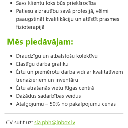
Savs klientu loks būs priekšrocība
Patiesu aizrautību savā profesijā, vēlmi
paaugstināt kvalifikāciju un attīstīt prasmes
fizioterapijā
Mēs piedāvājam:
Draudzīgu un atbalstošu kolektīvu
Elastīgu darba grafiku
Ērtu un piemērotu darba vidi ar kvalitatīviem
trenažieriem un inventāru
Ērtu atrašanās vietu Rīgas centrā
Dažādus sadarbības veidus
Atalgojumu – 50% no pakalpojumu cenas
CV sūtīt uz:
sia.phh@inbox.lv