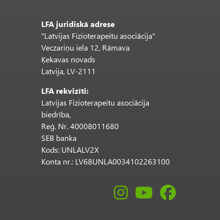
LFA juridiskā adrese
"Latvijas Fizioterapeitu asociācija"
Veczariņu iela 12, Rāmava
Ķekavas novads
Latvija, LV-2111
LFA rekvizīti:
Latvijas Fizioterapeitu asociācija
biedrība,
Reģ. Nr. 40008011680
SEB banka
Kods: UNLALV2X
Konta nr.: LV68UNLA0034102263100