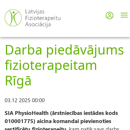
Pārlekt
uz
Pieslē
User
galveno
saturu
acco
Darba piedāvājums
men
fizioterapeitam
Rīgā
03.12 2025 00:00
SIA PhysioHealth (ārstniecības iestādes kods
010001775) aicina komandai pievienoties
sertificētu fizioterapeitu
, kam patīk savs darbs