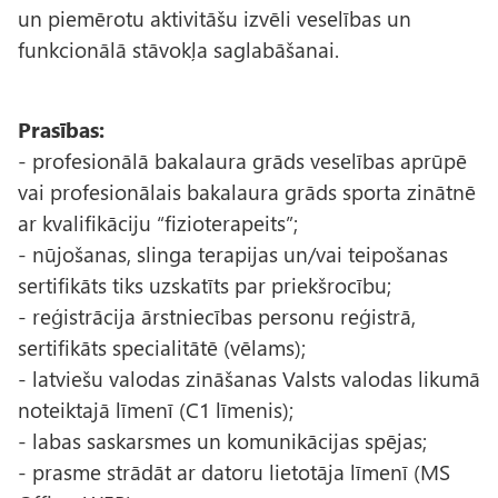
un piemērotu aktivitāšu izvēli veselības un
funkcionālā stāvokļa saglabāšanai.
Prasības:
- profesionālā bakalaura grāds veselības aprūpē
vai profesionālais bakalaura grāds sporta zinātnē
ar kvalifikāciju “fizioterapeits”;
- nūjošanas, slinga terapijas un/vai teipošanas
sertifikāts tiks uzskatīts par priekšrocību;
- reģistrācija ārstniecības personu reģistrā,
sertifikāts specialitātē (vēlams);
- latviešu valodas zināšanas Valsts valodas likumā
noteiktajā līmenī (C1 līmenis);
- labas saskarsmes un komunikācijas spējas;
- prasme strādāt ar datoru lietotāja līmenī (MS