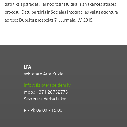
dati tiks apstrādāti, lai nodrošinātu tikai šīs vakances atlases
procesu. Datu pārzinis ir Sociālās integrācijas valsts aģentūra,
adrese: Dubultu prospekts 71, Jūrmala, LV-2015.
LFA
sekretāre Arta Kukle
info@fizioterapeitiem.lv
mob.: +371 28732773
Sekretāra darba laiks:
P - Pk 09:00 - 15:00