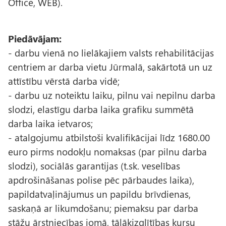
Office, WEB).
Piedāvājam:
- darbu vienā no lielākajiem valsts rehabilitācijas
centriem ar darba vietu Jūrmalā, sakārtotā un uz
attīstību vērstā darba vidē;
- darbu uz noteiktu laiku, pilnu vai nepilnu darba
slodzi, elastīgu darba laika grafiku summētā
darba laika ietvaros;
- atalgojumu atbilstoši kvalifikācijai līdz 1680.00
euro pirms nodokļu nomaksas (par pilnu darba
slodzi), sociālās garantijas (t.sk. veselības
apdrošināšanas polise pēc pārbaudes laika),
papildatvaļinājumus un papildu brīvdienas,
saskaņā ar likumdošanu; piemaksu par darba
stāžu ārstniecības jomā, tālākizglītības kursu