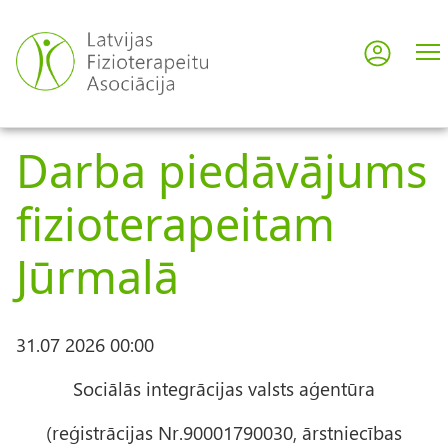
Pārlekt
uz
Pieslē
User
galveno
saturu
acco
Darba piedāvājums
men
fizioterapeitam
Jūrmalā
31.07 2026 00:00
Sociālās integrācijas valsts aģentūra
(reģistrācijas Nr.90001790030, ārstniecības