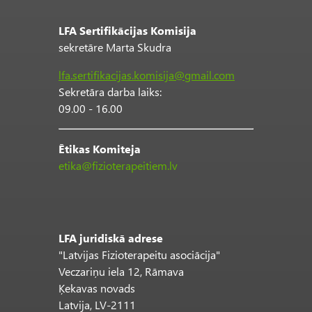
LFA Sertifikācijas Komisija
sekretāre Marta Skudra
lfa.sertifikacijas.komisija@gmail.com
Sekretāra darba laiks:
09.00 - 16.00
Ētikas Komiteja
etika@fizioterapeitiem.lv
LFA juridiskā adrese
"Latvijas Fizioterapeitu asociācija"
Veczariņu iela 12, Rāmava
Ķekavas novads
Latvija, LV-2111