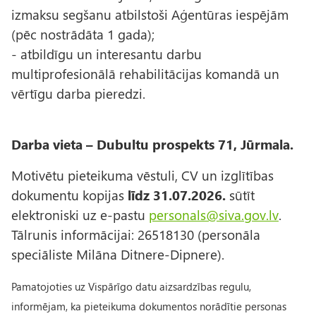
izmaksu segšanu atbilstoši Aģentūras iespējām
(pēc nostrādāta 1 gada);
- atbildīgu un interesantu darbu
multiprofesionālā rehabilitācijas komandā un
vērtīgu darba pieredzi.
Darba vieta – Dubultu prospekts 71, Jūrmala.
Motivētu pieteikuma vēstuli, CV un izglītības
dokumentu kopijas
līdz 31.07.2026.
sūtīt
elektroniski uz e-pastu
personals@siva.gov.lv
.
Tālrunis informācijai: 26518130 (personāla
speciāliste Milāna Ditnere-Dipnere).
Pamatojoties uz Vispārīgo datu aizsardzības regulu,
informējam, ka pieteikuma dokumentos norādītie personas