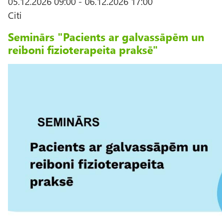
05.12.2026 09:00
-
06.12.2026 17:00
Citi
Seminārs "Pacients ar galvassāpēm un
reiboni fizioterapeita praksē"
A
t
t
ē
l
s