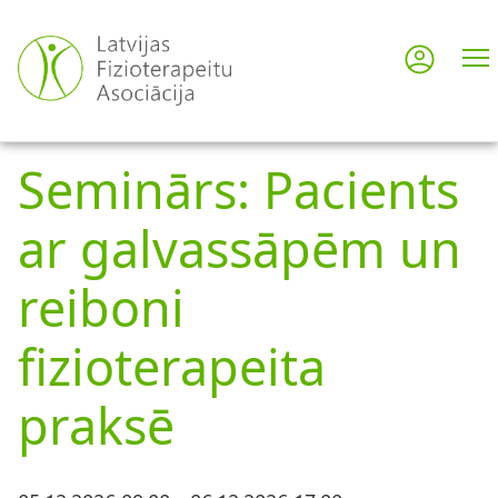
Pārlekt
uz
Pieslē
User
galveno
saturu
acco
Seminārs: Pacients
men
ar galvassāpēm un
reiboni
fizioterapeita
praksē