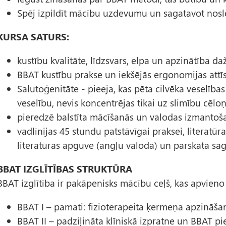
Spēj izpildīt mācību uzdevumu un sagatavot nos
KURSA SATURS:
kustību kvalitāte, līdzsvars, elpa un apzinātība d
BBAT kustību prakse un iekšējās ergonomijas attī
Salutoģenitāte - pieeja, kas pēta cilvēka veselības
veselību, nevis koncentrējas tikai uz slimību cēlo
pieredzē balstīta mācīšanās un valodas izmantoša
vadlīnijas 45 stundu patstāvīgai praksei, literat
literatūras apguve (angļu valodā) un pārskata sag
BBAT IZGLĪTĪBAS STRUKTŪRA
BBAT izglītība ir pakāpenisks mācību ceļš, kas apvieno 
BBAT I – pamati: fizioterapeita ķermeņa apzināšan
BBAT II – padziļināta klīniskā izpratne un BBAT pi