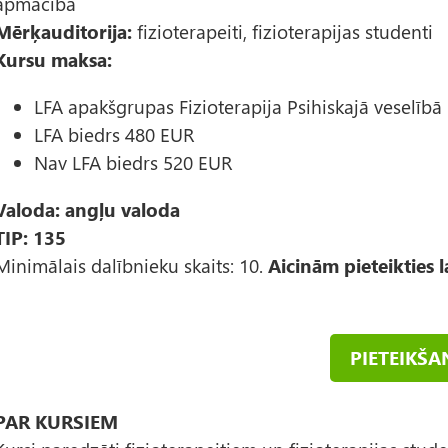
apmācībā
Mērķauditorija:
fizioterapeiti, fizioterapijas studenti
Kursu maksa:
LFA apakšgrupas Fizioterapija Psihiskajā veselībā
LFA biedrs 480 EUR
Nav LFA biedrs 520 EUR
Valoda: angļu valoda
TIP: 135
Minimālais dalībnieku skaits: 10.
Aicinām pieteikties l
PIETEIKŠA
PAR KURSIEM