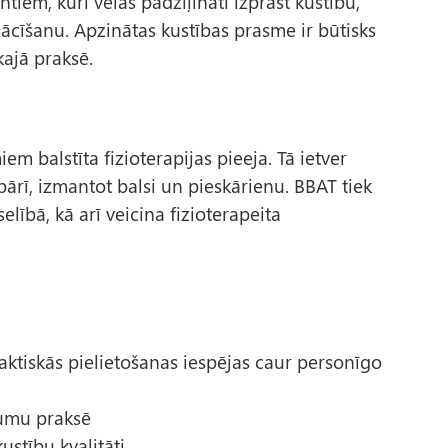
ntiem, kuri vēlas padziļināti izprast kustību,
ācīšanu. Apzinātas kustības prasme ir būtisks
kajā praksē.
m balstīta fizioterapijas pieeja. Tā ietver
pārī, izmantot balsi un pieskārienu. BBAT tiek
lībā, kā arī veicina fizioterapeita
aktiskās pielietošanas iespējas caur personīgo
jumu praksē
ustību kvalitāti