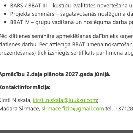
BARS / BBAT III – kustību kvalitātes novērtēšana 
Projekta seminārs – sagatavošanās noslēguma d
BBAT IV – grupu vadīšana un noslēguma darba pr
Pēc klātienes semināra apmeklēšanas dalībnieks saņem 
klātienes darbu. Pēc attiecīgā BBAT līmeņa nokārtošan
prezentēšanas) tiek izsniegts sertifikāts par līmeņa a
Apmācību 2.daļa plānota 2027.gada jūnijā.
Kontaktinformācija:
Kirsti Niskala,
kirsti.niskala@luukku.com
;
Madara Sirmace,
sirmace.fizio@gmail.com
tel. +3712