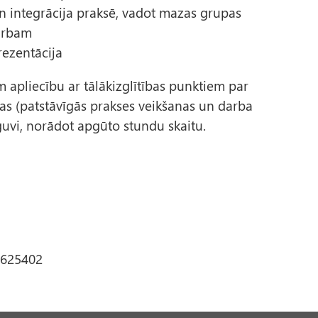
un integrācija praksē, vadot mazas grupas
arbam
ezentācija
apliecību ar tālākizglītības punktiem par
as (patstāvīgās prakses veikšanas un darba
pguvi, norādot apgūto stundu skaitu.
8625402