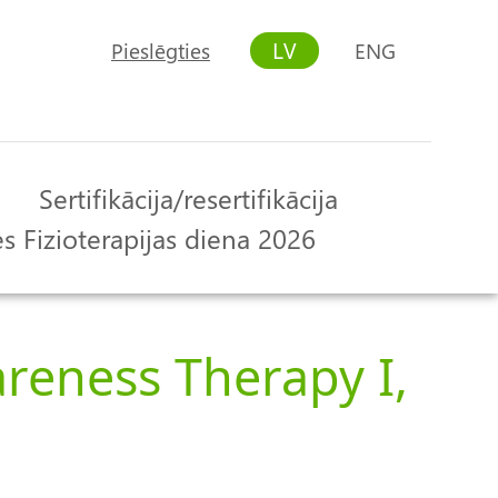
LV
Pieslēgties
ENG
User
account
menu
Sertifikācija/resertifikācija
s Fizioterapijas diena 2026
reness Therapy I,