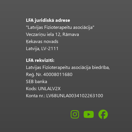
LFA juridiskā adrese
"Latvijas Fizioterapeitu asociācija"
Veczariņu iela 12, Rāmava
Ķekavas novads
Latvija, LV-2111
LFA rekvizīti:
Latvijas Fizioterapeitu asociācija biedrība,
Reģ. Nr. 40008011680
SEB banka
Kods: UNLALV2X
Konta nr.: LV68UNLA0034102263100