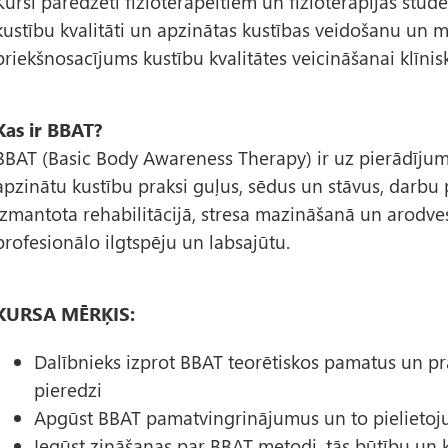
Kursi paredzēti fizioterapeitiem un fizioterapijas stude
kustību kvalitāti un apzinātas kustības veidošanu un m
priekšnosacījums kustību kvalitātes veicināšanai klīnis
Kas ir BBAT?
BBAT (Basic Body Awareness Therapy) ir uz pierādījumie
apzinātu kustību praksi guļus, sēdus un stāvus, darbu 
izmantota rehabilitācijā, stresa mazināšanā un arodvese
profesionālo ilgtspēju un labsajūtu.
KURSA MĒRĶIS:
Dalībnieks izprot BBAT teorētiskos pamatus un pr
pieredzi
Apgūst BBAT pamatvingrinājumus un to pielieto
Iegūst zināšanas par BBAT metodi, tās būtību un k