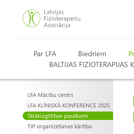
Pārlekt
uz
galveno
saturu
Par LFA
Biedriem
P
Main
BALTIJAS FIZIOTERAPIJAS
navigation
Main
LFA Mācību centrs
LFA KLĪNISKĀ KONFERENCE 2025
navigation
Tālākizglītības pasākumi
TIP organizēšanas kārtība