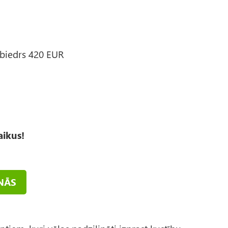
 biedrs 420 EUR
aikus!
NĀS