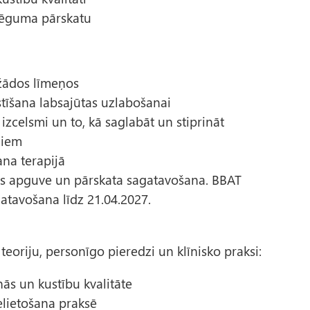
lēguma pārskatu
ažādos līmeņos
stīšana labsajūtas uzlabošanai
 izcelsmi un to, kā saglabāt un stiprināt
ņiem
na terapijā
ūras apguve un pārskata sagatavošana. BBAT
atavošana līdz 21.04.2027.
teoriju, personīgo pieredzi un klīnisko praksi:
ās un kustību kvalitāte
elietošana praksē