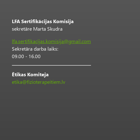
LFA Sertifikācijas Komisija
sekretāre Marta Skudra
lfa.sertifikacijas.komisija@gmail.com
Sekretāra darba laiks:
09.00 - 16.00
Ētikas Komiteja
etika@fizioterapeitiem.lv