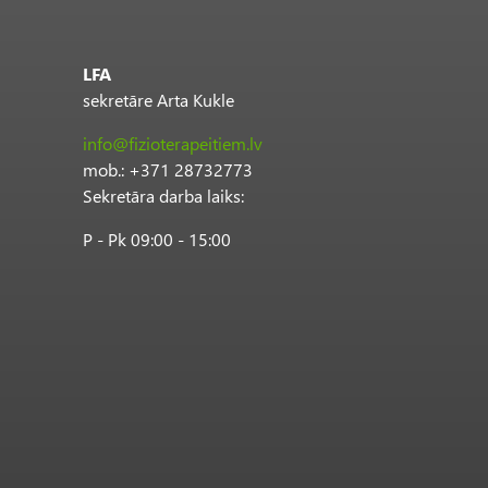
LFA
sekretāre Arta Kukle
info@fizioterapeitiem.lv
mob.: +371 28732773
Sekretāra darba laiks:
P - Pk 09:00 - 15:00