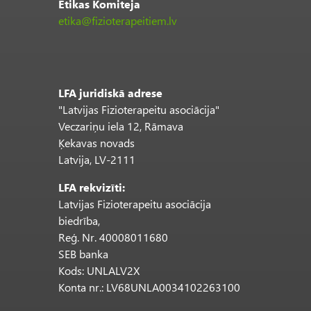
Ētikas Komiteja
etika@fizioterapeitiem.lv
LFA juridiskā adrese
"Latvijas Fizioterapeitu asociācija"
Veczariņu iela 12, Rāmava
Ķekavas novads
Latvija, LV-2111
LFA rekvizīti:
Latvijas Fizioterapeitu asociācija
biedrība,
Reģ. Nr. 40008011680
SEB banka
Kods: UNLALV2X
Konta nr.: LV68UNLA0034102263100