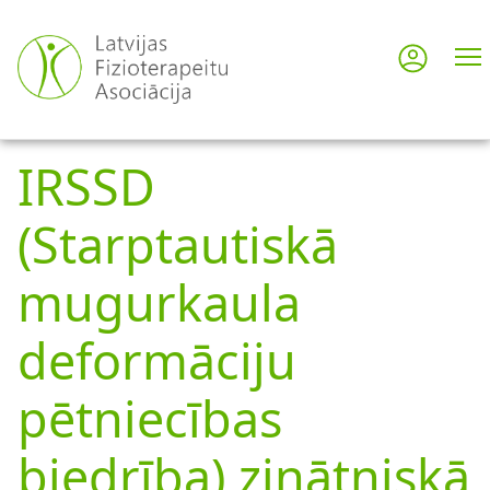
Pārlekt
uz
Pieslē
User
galveno
saturu
acco
IRSSD
men
(Starptautiskā
mugurkaula
deformāciju
pētniecības
biedrība) zinātniskā