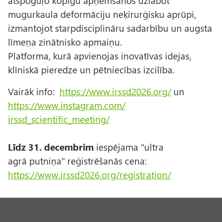
atspoguļo kopīgu apņemšanos uzlabot
mugurkaula deformāciju neķirurģisku aprūpi,
izmantojot starpdisciplināru sadarbību un augsta
līmeņa zinātnisko apmaiņu.
Platforma, kurā apvienojas inovatīvas idejas,
klīniskā pieredze un pētniecības izcilība.
Vairāk info:
https://www.irssd2026.org/
un
https://www.instagram.com/
irssd_scientific_meeting/
Līdz 31. decembrim
iespējama "ultra
agrā putniņa" reģistrēšanās cena:
https://www.irssd2026.org/
registration/