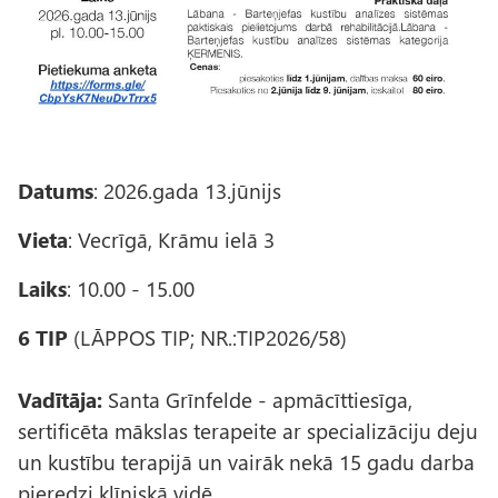
Datums
: 2026.gada 13.jūnijs
Vieta
: Vecrīgā, Krāmu ielā 3
Laiks
: 10.00 - 15.00
6 TIP
(LĀPPOS TIP; NR.:TIP2026/58)
Vadītāja:
Santa Grīnfelde - apmācīttiesīga,
sertificēta mākslas terapeite ar specializāciju deju
un kustību terapijā un vairāk nekā 15 gadu darba
pieredzi klīniskā vidē.