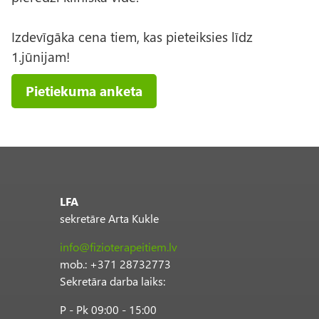
Izdevīgāka cena tiem, kas pieteiksies līdz
1.jūnijam!
Pietiekuma anketa
LFA
sekretāre Arta Kukle
info@fizioterapeitiem.lv
mob.: +371 28732773
Sekretāra darba laiks:
P - Pk 09:00 - 15:00