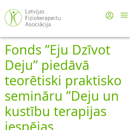
Pārlekt
uz
Pieslē
User
galveno
saturu
acco
Fonds ’’Eju Dzīvot
men
Deju” piedāvā
teorētiski praktisko
semināru ’’Deju un
kustību terapijas
iespējas