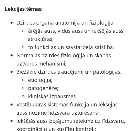
Lekcijas tēmas:
Dzirdes orgāna anatomija un fizioloģija:
ārējās auss, vidus auss un iekšējās auss
struktūras;
to funkcijas un savstarpējā saistība.
Normālas dzirdes fizioloģija un skaņas
uztveres mehānismi;
Biežākie dzirdes traucējumi un patoloģijas:
etioloģija;
patoģenēze;
klīniskās izpausmes.
Vestibulārās sistēmas funkcija un iekšējās
auss nozīme līdzsvara uzturēšanā;
Iekšējās auss bojājumu ietekme uz līdzsvaru,
koordināciju un kustību kontroli;