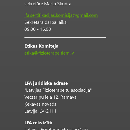
sekretāre Marta Skudra
lfa.sertifikacijas.komisija@gmail.com
Sekretāra darba laiks:
09.00 - 16.00
Ētikas Komiteja
etika@fizioterapeitiem.lv
LFA juridiskā adrese
"Latvijas Fizioterapeitu asociācija"
Veczariņu iela 12, Rāmava
Ķekavas novads
Latvija, LV-2111
LFA rekvizīti:
Latvijas Fizioterapeitu asociācija