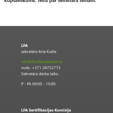
Kopsavilkums. Tests par semināra tēmām.
LFA
sekretāre Arta Kukle
info@fizioterapeitiem.lv
mob.: +371 28732773
Sekretāra darba laiks:
P - Pk 09:00 - 15:00
LFA Sertifikācijas Komisija