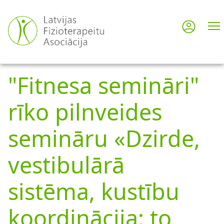
Pārlekt
uz
Pieslē
User
galveno
saturu
acco
"Fitnesa semināri"
men
rīko pilnveides
semināru «Dzirde,
vestibulārā
sistēma, kustību
koordinācija: to