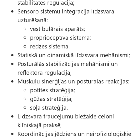
stabilitātes regulācijā;
Sensoro sistēmu integrācija līdzsvara
uzturēšanā:
vestibulārais aparāts;
proprioceptīvā sistēma;
redzes sistēma.
Statiskā un dinamiskā līdzsvara mehānismi;
Posturālās stabilizācijas mehānismi un
reflektorā regulācija;
Muskuļu sinerģijas un posturālās reakcijas:
potītes stratēģija;
gūžas stratēģija;
soļa stratēģija.
Līdzsvara traucējumu biežākie cēloņi
klīniskajā praksē;
Koordinācijas jēdziens un neirofizioloģiskie