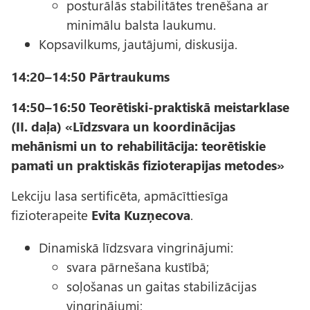
posturālās stabilitātes trenēšana ar
minimālu balsta laukumu.
Kopsavilkums, jautājumi, diskusija.
14:20–14:50 Pārtraukums
14:50–16:50 Teorētiski-praktiskā meistarklase
(II. daļa) «Līdzsvara un koordinācijas
mehānismi un to rehabilitācija: teorētiskie
pamati un praktiskās fizioterapijas metodes»
Lekciju lasa sertificēta, apmācīttiesīga
fizioterapeite
Evita Kuzņecova
.
Dinamiskā līdzsvara vingrinājumi:
svara pārnešana kustībā;
soļošanas un gaitas stabilizācijas
vingrinājumi;