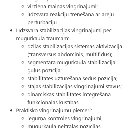
virziena maiņas vingrinājumi;
līdzsvara reakciju trenēšana ar ārēju
perturbāciju.
Līdzsvara stabilizācijas vingrinājumi pēc
mugurkaula traumām:
dziļās stabilizācijas sistēmas aktivizācija
(transversus abdominis, multifidus);
segmentārā mugurkaula stabilizācija
guļus pozīcijā;
stabilitātes uzturēšana sēdus pozīcijā;
stājas stabilizācijas vingrinājumi stāvus;
dinamiskās stabilitātes integrēšana
funkcionālās kustībās.
Praktisko vingrinājumu piemēri:
iegurņa kontroles vingrinājumi;
mugurkaula neitrālās pozīcijas