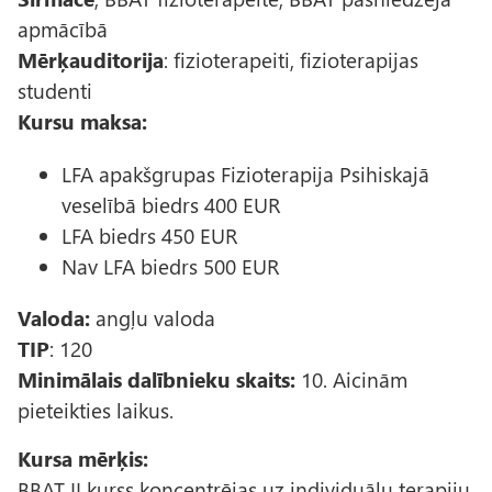
apmācībā
Mērķauditorija
: fizioterapeiti, fizioterapijas
studenti
Kursu maksa:
LFA apakšgrupas Fizioterapija Psihiskajā
veselībā biedrs 400 EUR
LFA biedrs 450 EUR
Nav LFA biedrs 500 EUR
Valoda:
angļu valoda
TIP
: 120
Minimālais dalībnieku skaits:
10. Aicinām
pieteikties laikus.
Kursa mērķis:
BBAT II kurss koncentrējas uz individuālu terapiju