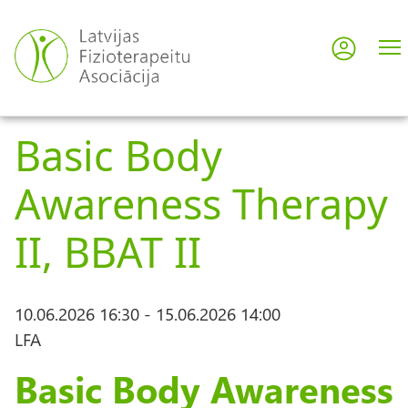
Pārlekt
uz
Pieslē
User
galveno
saturu
acco
Basic Body
men
Awareness Therapy
II, BBAT II
10.06.2026 16:30
-
15.06.2026 14:00
LFA
Basic Body Awareness