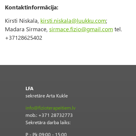
Kontaktinformācija:
Kirsti Niskala,
kirsti.niskala@luukku.com
;
Madara Sirmace,
sirmace.fizio@gmail.com
tel.
+37128625402
LFA
sekretāre Arta Kukle
info@fizioterapeitiem.lv
mob.: +371 28732773
Sekretāra darba laiks:
P - Pk 09:00 - 15:00