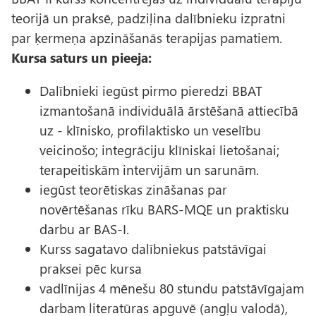
teorijā un praksē, padziļina dalībnieku izpratni
par ķermeņa apzināšanās terapijas pamatiem.
Kursa saturs un pieeja:
Dalībnieki iegūst pirmo pieredzi BBAT
izmantošanā individuālā ārstēšanā attiecībā
uz - klīnisko, profilaktisko un veselību
veicinošo; integrāciju klīniskai lietošanai;
terapeitiskām intervijām un sarunām.
iegūst teorētiskas zināšanas par
novērtēšanas rīku BARS-MQE un praktisku
darbu ar BAS-I.
Kurss sagatavo dalībniekus patstāvīgai
praksei pēc kursa
vadlīnijas 4 mēnešu 80 stundu patstāvīgajam
darbam literatūras apguvē (angļu valodā),