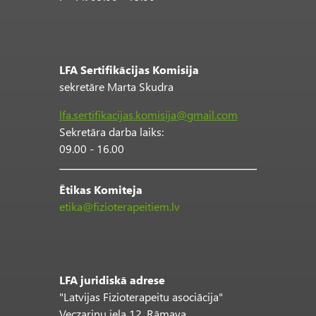
LFA Sertifikācijas Komisija
sekretāre Marta Skudra
lfa.sertifikacijas.komisija@gmail.com
Sekretāra darba laiks:
09.00 - 16.00
Ētikas Komiteja
etika@fizioterapeitiem.lv
LFA juridiskā adrese
"Latvijas Fizioterapeitu asociācija"
Veczariņu iela 12, Rāmava