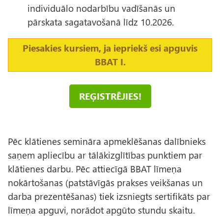
individuālo nodarbību vadīšanās un
pārskata sagatavošanā līdz 10.2026.
Piesakies kursiem, ja iepriekš esi apguvis
BBAT I.
REĢISTRĒJIES!
Pēc klātienes semināra apmeklēšanas dalībnieks
saņem apliecību ar tālākizglītības punktiem par
klātienes darbu. Pēc attiecīgā BBAT līmeņa
nokārtošanas (patstāvīgās prakses veikšanas un
darba prezentēšanas) tiek izsniegts sertifikāts par
līmeņa apguvi, norādot apgūto stundu skaitu.