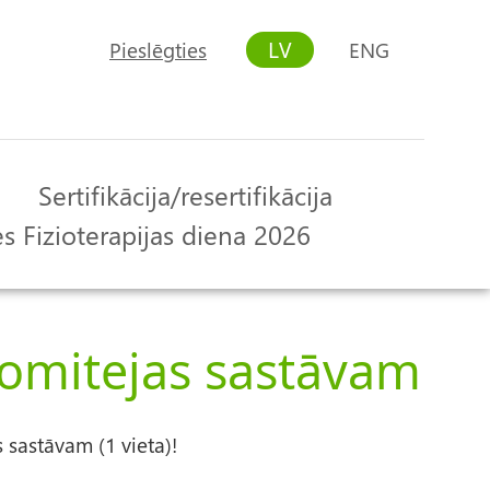
LV
Pieslēgties
ENG
User
account
menu
Sertifikācija/resertifikācija
s Fizioterapijas diena 2026
komitejas sastāvam
 sastāvam (1 vieta)!