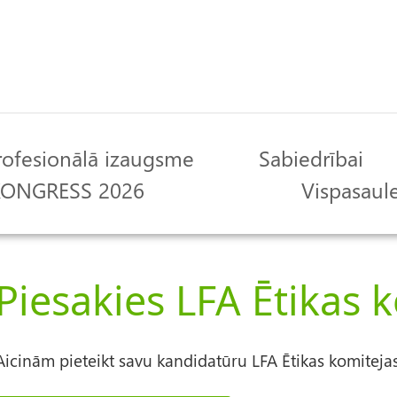
rofesionālā izaugsme
Sabiedrībai
 KONGRESS 2026
Vispasaule
Piesakies LFA Ētikas 
Aicinām pieteikt savu kandidatūru LFA Ētikas komitejas