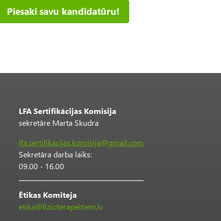
Piesaki savu kandidatūru!
LFA Sertifikācijas Komisija
sekretāre Marta Skudra
lfa.sertifikacijas.komisija@gmail.com
Sekretāra darba laiks:
09.00 - 16.00
Ētikas Komiteja
etika@fizioterapeitiem.lv