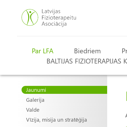
Pārlekt
uz
galveno
saturu
Par LFA
Biedriem
P
Main
BALTIJAS FIZIOTERAPIJAS
navigation
Main
Jaunumi
Galerija
navigation
Valde
Vīzija, misija un stratēģija