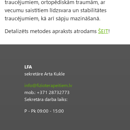
traucējumiem, ortopēdiskām traumām, ar
vecumu saistītiem līdzsvara un stabilitātes
traucējumiem, kā arī sāpju mazināšanā.
Detalizēts metodes apraksts atrodams
ŠEIT
!
LFA
sekretāre Arta Kukle
info@fizioterapeitiem.lv
mob.: +371 28732773
Sekretāra darba laiks:
P - Pk 09:00 - 15:00