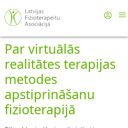
Pārlekt
uz
Pieslē
User
galveno
saturu
acco
Par virtuālās
men
realitātes terapijas
metodes
apstiprināšanu
fizioterapijā