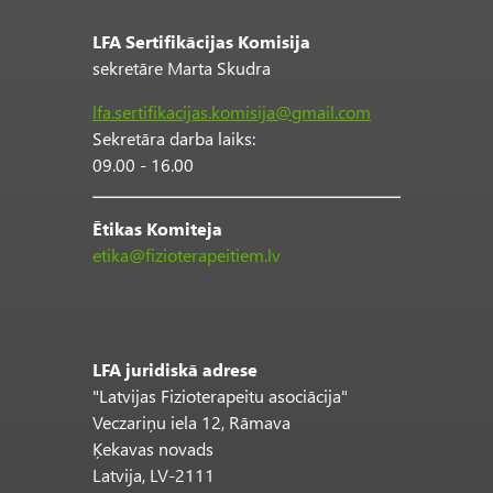
LFA Sertifikācijas Komisija
sekretāre Marta Skudra
lfa.sertifikacijas.komisija@gmail.com
Sekretāra darba laiks:
09.00 - 16.00
Ētikas Komiteja
etika@fizioterapeitiem.lv
LFA juridiskā adrese
"Latvijas Fizioterapeitu asociācija"
Veczariņu iela 12, Rāmava
Ķekavas novads
Latvija, LV-2111