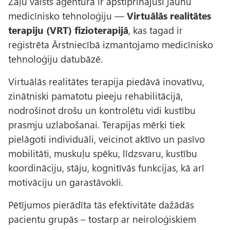
Zāļu valsts aģentūra ir apstiprinājusi jaunu
medicīnisko tehnoloģiju —
Virtuālās realitātes
terapiju (VRT) fizioterapijā
, kas tagad ir
reģistrēta Ārstniecībā izmantojamo medicīnisko
tehnoloģiju datubāzē.
Virtuālās realitātes terapija piedāvā inovatīvu,
zinātniski pamatotu pieeju rehabilitācijā,
nodrošinot drošu un kontrolētu vidi kustību
prasmju uzlabošanai. Terapijas mērķi tiek
pielāgoti individuāli, veicinot aktīvo un pasīvo
mobilitāti, muskuļu spēku, līdzsvaru, kustību
koordināciju, stāju, kognitīvās funkcijas, kā arī
motivāciju un garastāvokli.
Pētījumos pierādīta tās efektivitāte dažādās
pacientu grupās – tostarp ar neiroloģiskiem