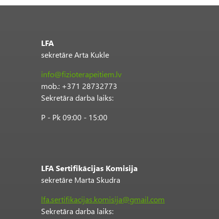
c
u
m
e
LFA
n
sekretāre Arta Kukle
t
info@fizioterapeitiem.lv
mob.: +371 28732773
Sekretāra darba laiks:
P - Pk 09:00 - 15:00
LFA Sertifikācijas Komisija
sekretāre Marta Skudra
lfa.sertifikacijas.komisija@gmail.com
Sekretāra darba laiks: