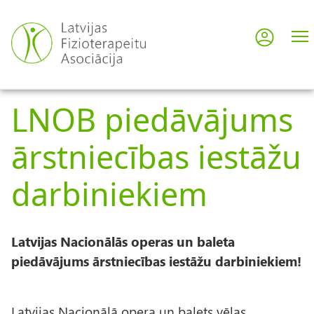
Pārlekt
uz
Pieslē
User
galveno
saturu
acco
LNOB piedāvājums
men
ārstniecības iestāžu
darbiniekiem
Latvijas Nacionālās operas un baleta
piedāvājums ārstniecības iestāžu darbiniekiem!
Latvijas Nacionālā opera un balets vēlas