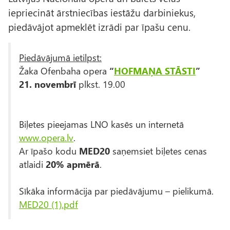
iepriecināt ārstniecības iestāžu darbiniekus,
piedāvājot apmeklēt izrādi par īpašu cenu.
Piedāvājumā ietilpst:
Žaka Ofenbaha opera
“
HOFMAŅA STĀSTI
”
21. novembrī
plkst. 19.00
Biļetes pieejamas LNO kasēs un internetā
www.opera.lv
.
Ar īpašo kodu
MED20
saņemsiet biļetes cenas
atlaidi
20% apmērā
.
Sīkāka informācija par piedāvājumu – pielikumā.
D
MED20 (1).pdf
o