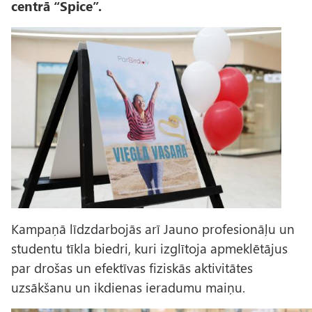
centrā “Spice”.
A
t
t
ē
l
s
Kampaņā līdzdarbojās arī Jauno profesionāļu un
studentu tīkla biedri, kuri izglītoja apmeklētājus
par drošas un efektīvas fiziskās aktivitātes
uzsākšanu un ikdienas ieradumu maiņu.