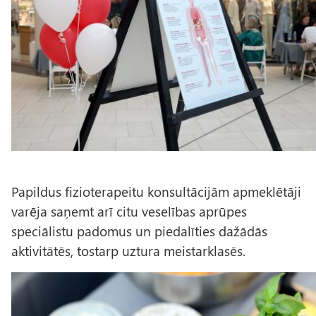
l
s
Papildus fizioterapeitu konsultācijām apmeklētāji
varēja saņemt arī citu veselības aprūpes
speciālistu padomus un piedalīties dažādās
aktivitātēs, tostarp uztura meistarklasēs.
A
t