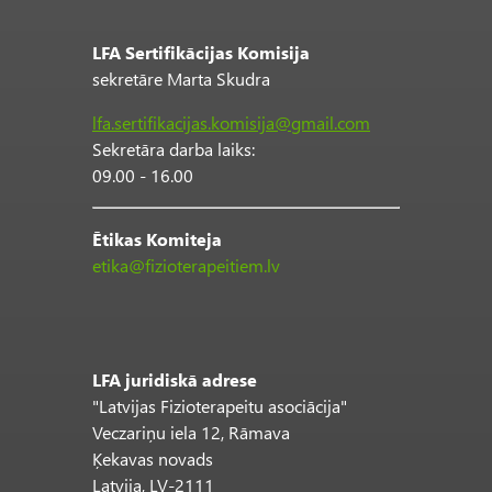
LFA Sertifikācijas Komisija
sekretāre Marta Skudra
lfa.sertifikacijas.komisija@gmail.com
Sekretāra darba laiks:
09.00 - 16.00
Ētikas Komiteja
etika@fizioterapeitiem.lv
LFA juridiskā adrese
"Latvijas Fizioterapeitu asociācija"
Veczariņu iela 12, Rāmava
Ķekavas novads
Latvija, LV-2111