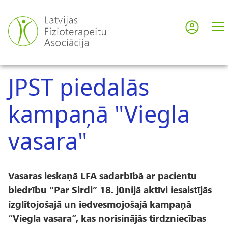
Pārlekt
uz
Pieslē
User
galveno
saturu
acco
JPST piedalās
men
kampaņā "Viegla
vasara"
Vasaras ieskaņā LFA sadarbībā ar pacientu
biedrību “Par Sirdi” 18. jūnijā aktīvi iesaistījās
izglītojošajā un iedvesmojošajā kampaņā
“Viegla vasara”, kas norisinājās tirdzniecības