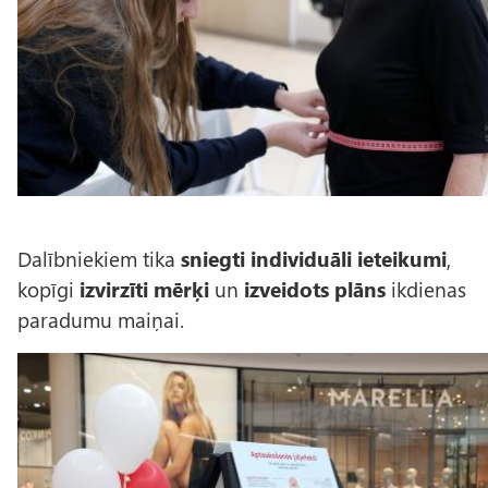
s
Dalībniekiem tika
sniegti individuāli ieteikumi
,
kopīgi
izvirzīti mērķi
un
izveidots plāns
ikdienas
paradumu maiņai.
A
t
t
ē