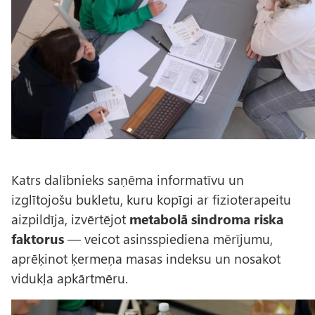
l
s
Katrs dalībnieks saņēma informatīvu un
izglītojošu bukletu, kuru kopīgi ar fizioterapeitu
aizpildīja, izvērtējot
metabolā sindroma riska
faktorus
— veicot asinsspiediena mērījumu,
aprēķinot ķermeņa masas indeksu un nosakot
vidukļa apkārtmēru.
A