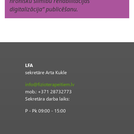
hronisku slimību rehabilitācijas
digitalizācija” publicēšanu.
LFA
sekretāre Arta Kukle
info@fizioterapeitiem.lv
mob.: +371 28732773
Sekretāra darba laiks:
P - Pk 09:00 - 15:00