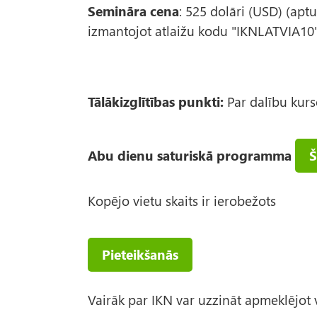
Semināra cena
: 525 dolāri (USD) (apt
izmantojot atlaižu kodu "IKNLATVIA10
Tālākizglītības punkti:
Par dalību kurs
Abu dienu saturiskā programma
Š
Kopējo vietu skaits ir ierobežots
Pieteikšanās
Vairāk par IKN var uzzināt apmeklējot