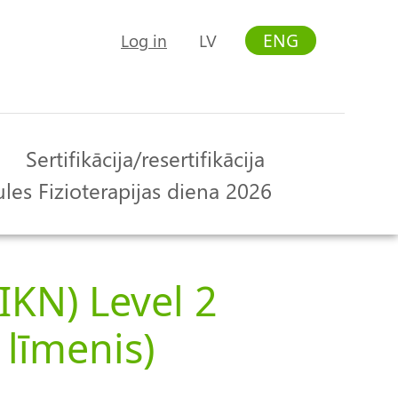
ENG
Log in
LV
User
account
menu
Sertifikācija/resertifikācija
les Fizioterapijas diena 2026
IKN) Level 2
 līmenis)