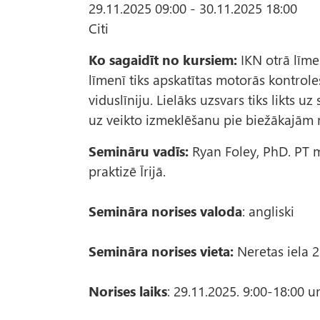
29.11.2025 09:00
-
30.11.2025 18:00
Citi
Ko sagaidīt no kursiem:
IKN otrā līme
līmenī tiks apskatītas motorās kontrol
viduslīniju. Lielāks uzsvars tiks likts u
uz veikto izmeklēšanu pie biežākajām
Semināru vadīs:
Ryan Foley, PhD. PT m
praktizē Īrijā.
Semināra norises valoda
: angliski
Semināra norises vieta:
Neretas iela 2k
Norises laiks
: 29.11.2025. 9:00-18:00 