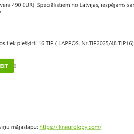
uveni 490 EUR). Speciālistiem no Latvijas, iespējams sa
"
os tiek piešķirti 16 TIP ( LĀPPOS, Nr.TIP2025/48 TIP16)
EIT
!
 viņu mājaslapu:
https://
ikneurology.com/