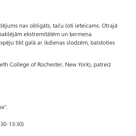
jums nav obligāts, taču ļoti ieteicams. Otrajā
, apakšējām ekstremitātēm un ķermeņa
u spēju tikt galā ar ikdienas slodzēm, balstoties
th College of Rochester, New York), patreiz
ba".
:30-13:30)