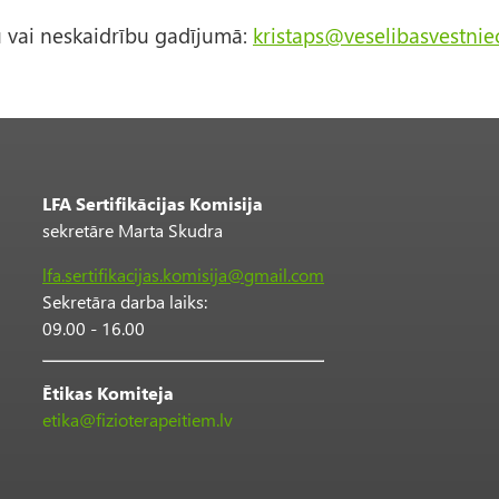
 vai neskaidrību gadījumā:
kristaps@
veselibasvestniec
LFA Sertifikācijas Komisija
sekretāre Marta Skudra
lfa.sertifikacijas.komisija@gmail.com
Sekretāra darba laiks:
09.00 - 16.00
Ētikas Komiteja
etika@fizioterapeitiem.lv