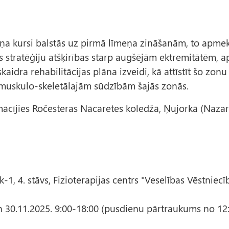
ņa kursi balstās uz pirmā līmeņa zināšanām, to apmeklē
es stratēģiju atšķirības starp augšējām ektremitātēm
z skaidra rehabilitācijas plāna izveidi, kā attīstīt šo zon
 muskulo-skeletālajām sūdzībām šajās zonās.
ācījies Ročesteras Nācaretes koledžā, Ņujorkā (Nazare
-1, 4. stāvs, Fizioterapijas centrs "Veselības Vēstniecī
un 30.11.2025. 9:00-18:00 (pusdienu pārtraukums no 12