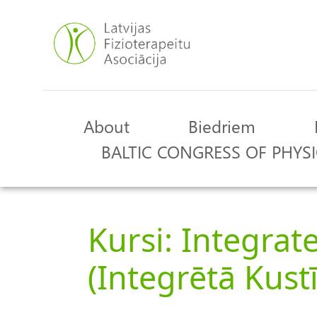
Skip
to
main
content
About
Biedriem
Main
BALTIC CONGRESS OF PHYSI
navigation
Kursi: Integrat
(Integrētā Kustī