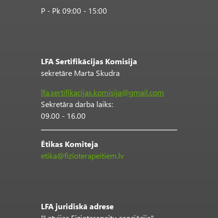
P - Pk 09:00 - 15:00
LFA Sertifikācijas Komisija
sekretāre Marta Skudra
lfa.sertifikacijas.komisija@gmail.com
Sekretāra darba laiks:
09.00 - 16.00
Ētikas Komiteja
etika@fizioterapeitiem.lv
LFA juridiskā adrese
"Latvijas Fizioterapeitu asociācija"