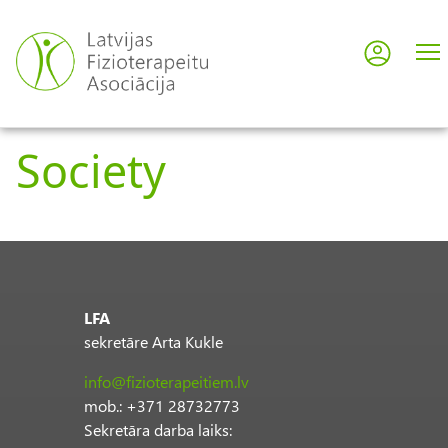
Skip
to
Log in
User
main
content
acco
Society
men
LFA
sekretāre Arta Kukle
info@fizioterapeitiem.lv
mob.: +371 28732773
Sekretāra darba laiks: