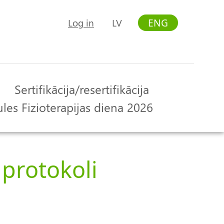
ENG
Log in
LV
User
account
menu
Sertifikācija/resertifikācija
les Fizioterapijas diena 2026
 protokoli