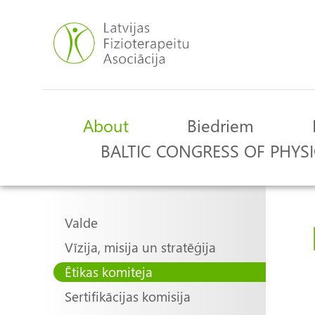
Skip
to
main
content
About
Biedriem
Main
BALTIC CONGRESS OF PHYSI
navigation
Main
Valde
Vīzija, misija un stratēģija
navigation
Ētikas komiteja
Sertifikācijas komisija