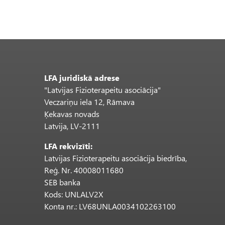
LFA juridiskā adrese
"Latvijas Fizioterapeitu asociācija"
Veczariņu iela 12, Rāmava
Ķekavas novads
Latvija, LV-2111
LFA rekvizīti:
Latvijas Fizioterapeitu asociācija biedrība,
Reģ. Nr. 40008011680
SEB banka
Kods: UNLALV2X
Konta nr.: LV68UNLA0034102263100