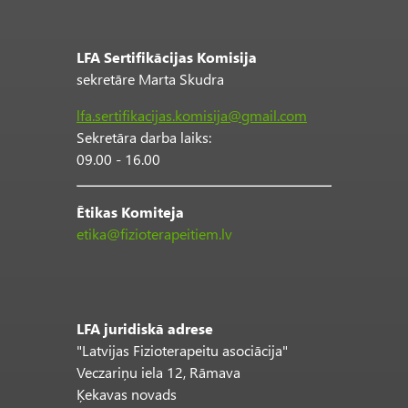
LFA Sertifikācijas Komisija
sekretāre Marta Skudra
lfa.sertifikacijas.komisija@gmail.com
Sekretāra darba laiks:
09.00 - 16.00
Ētikas Komiteja
etika@fizioterapeitiem.lv
LFA juridiskā adrese
"Latvijas Fizioterapeitu asociācija"
Veczariņu iela 12, Rāmava
Ķekavas novads