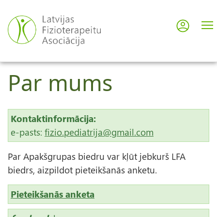
Skip
to
Log in
User
main
content
acco
Par mums
men
Kontaktinformācija:
e-pasts:
fizio.pediatrija@gmail.com
Par Apakšgrupas biedru var kļūt jebkurš LFA
biedrs, aizpildot pieteikšanās anketu.
Pieteikšanās anketa