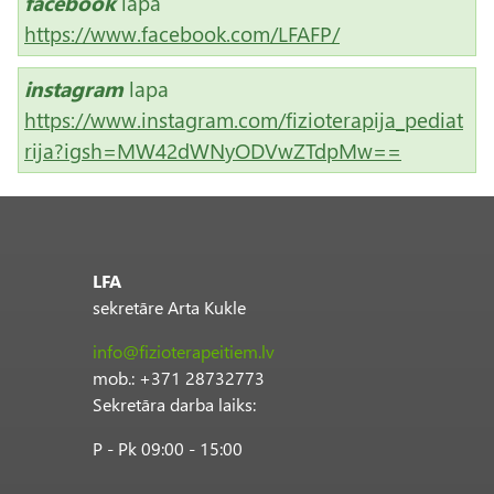
facebook
lapa
https://www.facebook.com/LFAFP/
instagram
lapa
https://www.instagram.com/fizioterapija_pediat
rija?igsh=MW42dWNyODVwZTdpMw==
LFA
sekretāre Arta Kukle
info@fizioterapeitiem.lv
mob.: +371 28732773
Sekretāra darba laiks:
P - Pk 09:00 - 15:00