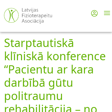
Skip
to
Log in
User
main
content
acco
Starptautiskā
men
klīniskā konference
“Pacientu ar kara
darbībā gūtu
politraumu
rehabilitācija – no