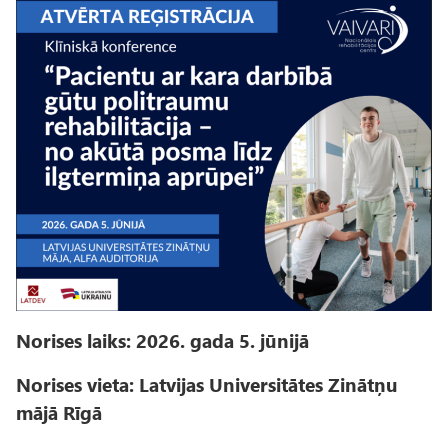
I
m
a
g
e
Norises laiks: 2026. gada 5. jūnijā
Norises vieta: Latvijas Universitātes Zinātņu
mājā Rīgā